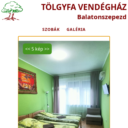
TÖLGYFA VENDÉGHÁZ
Balatonszepezd
SZOBÁK
GALÉRIA
<<
5 kép
>>