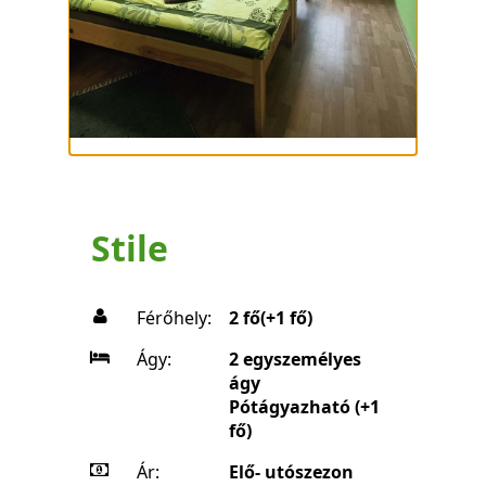
Stile
Férőhely:
2 fő(+1 fő)
Ágy:
2 egyszemélyes
ágy
Pótágyazható (+1
fő)
Ár:
Elő- utószezon